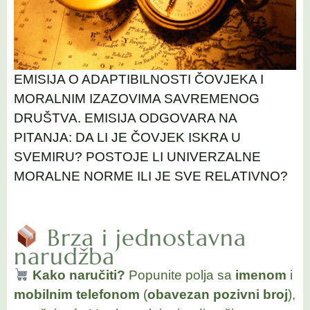
EMISIJA O ADAPTIBILNOSTI ČOVJEKA I
MORALNIM IZAZOVIMA SAVREMENOG
DRUŠTVA. EMISIJA ODGOVARA NA
PITANJA: DA LI JE ČOVJEK ISKRA U
SVEMIRU? POSTOJE LI UNIVERZALNE
MORALNE NORME ILI JE SVE RELATIVNO?
Brza i jednostavna
narudžba
Kako naručiti?
Popunite polja sa
imenom
i
mobilnim telefonom
(
obavezan pozivni broj
),