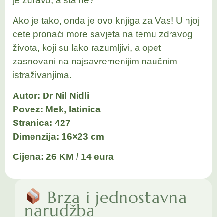
je zdravo, a šta ne?
Ako je tako, onda je ovo knjiga za Vas! U njoj
ćete pronaći more savjeta na temu zdravog
života, koji su lako razumljivi, a opet
zasnovani na najsavremenijim naučnim
istraživanjima.
Autor: Dr Nil Nidli
Povez: Mek, latinica
Stranica: 427
Dimenzija: 16×23 cm
Cijena: 26 KM / 14 eura
Brza i jednostavna
narudžba