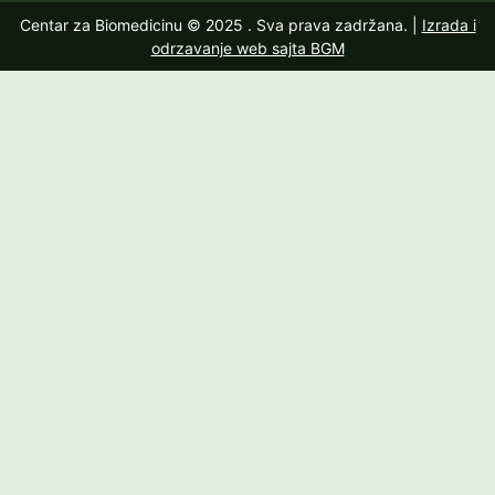
Centar za Biomedicinu © 2025
. Sva prava zadržana. |
Izrada i
odrzavanje web sajta BGM