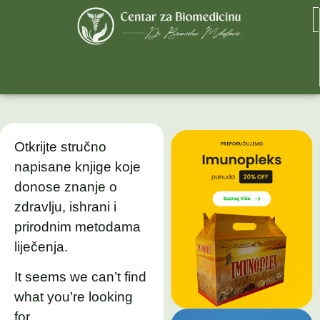
Otkrijte stručno
napisane knjige koje
donose znanje o
zdravlju, ishrani i
prirodnim metodama
liječenja.
It seems we can’t find
what you’re looking
for.