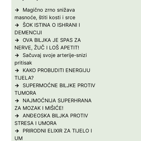
Magično zrno snižava
masnoće, štiti kosti i srce
ŠOK ISTINA O ISHRANI I
DEMENCIJI
OVA BILJKA JE SPAS ZA
NERVE, ŽUČ I LOŠ APETIT!
Sačuvaj svoje arterije-snizi
pritisak
KAKO PROBUDITI ENERGIJU
TIJELA?
SUPERMOĆNE BILJKE PROTIV
TUMORA
NAJMOĆNIJA SUPERHRANA
ZA MOZAK I MIŠIĆE!
ANĐEOSKA BILJKA PROTIV
STRESA I UMORA
PRIRODNI ELIXIR ZA TIJELO I
UM