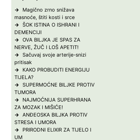
Magično zrno snižava
masnoće, štiti kosti i srce
ŠOK ISTINA O ISHRANI I
DEMENCIJI
OVA BILJKA JE SPAS ZA
NERVE, ŽUČ I LOŠ APETIT!
Sačuvaj svoje arterije-snizi
pritisak
KAKO PROBUDITI ENERGIJU
TIJELA?
SUPERMOĆNE BILJKE PROTIV
TUMORA
NAJMOĆNIJA SUPERHRANA
ZA MOZAK I MIŠIĆE!
ANĐEOSKA BILJKA PROTIV
STRESA I UMORA
PRIRODNI ELIXIR ZA TIJELO I
UM