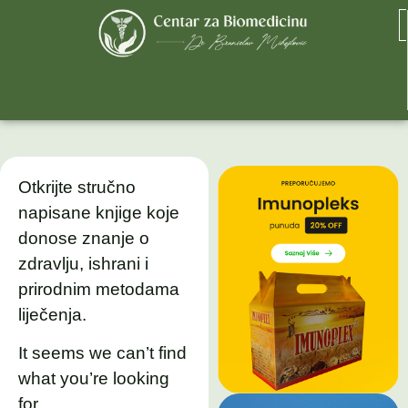
Otkrijte stručno
napisane knjige koje
donose znanje o
zdravlju, ishrani i
prirodnim metodama
liječenja.
It seems we can’t find
what you’re looking
for.