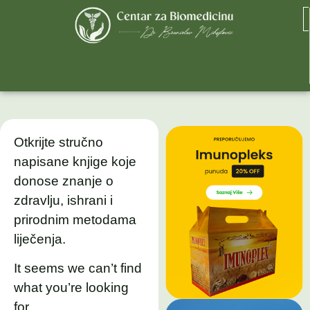
Otkrijte stručno
napisane knjige koje
donose znanje o
zdravlju, ishrani i
prirodnim metodama
liječenja.
It seems we can’t find
what you’re looking
for.