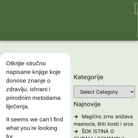
Otkrijte stručno
napisane knjige koje
Kategorije
donose znanje o
zdravlju, ishrani i
prirodnim metodama
Najnovije
liječenja.
Magično zrno snižava
It seems we can’t find
masnoće, štiti kosti i srce
what you’re looking
ŠOK ISTINA O
for.