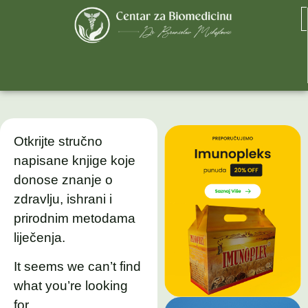
Otkrijte stručno
napisane knjige koje
donose znanje o
zdravlju, ishrani i
prirodnim metodama
liječenja.
It seems we can’t find
what you’re looking
for.