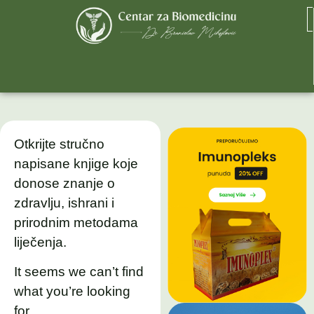
Otkrijte stručno
napisane knjige koje
donose znanje o
zdravlju, ishrani i
prirodnim metodama
liječenja.
It seems we can’t find
what you’re looking
for.