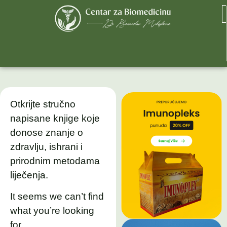
Otkrijte stručno
napisane knjige koje
donose znanje o
zdravlju, ishrani i
prirodnim metodama
liječenja.
It seems we can’t find
what you’re looking
for.