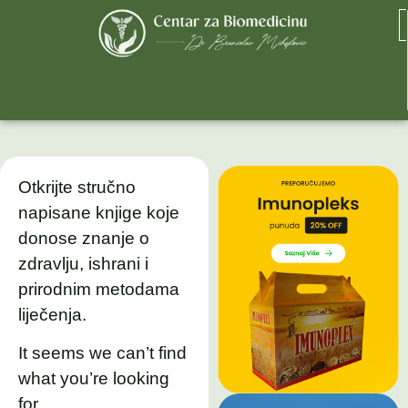
Otkrijte stručno
napisane knjige koje
donose znanje o
zdravlju, ishrani i
prirodnim metodama
liječenja.
It seems we can’t find
what you’re looking
for.