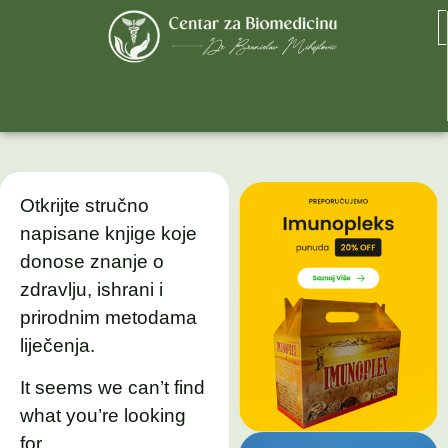
Otkrijte stručno
napisane knjige koje
donose znanje o
zdravlju, ishrani i
prirodnim metodama
liječenja.
It seems we can’t find
what you’re looking
for.