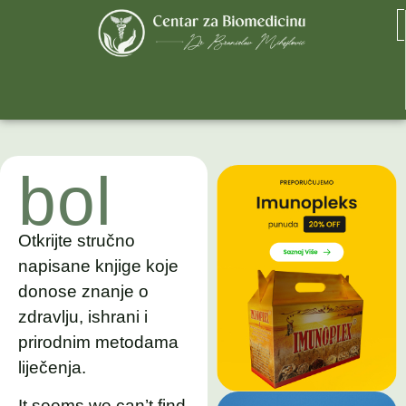
bol
Otkrijte stručno
napisane knjige koje
donose znanje o
zdravlju, ishrani i
prirodnim metodama
liječenja.
It seems we can’t find