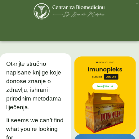
Otkrijte stručno
napisane knjige koje
donose znanje o
zdravlju, ishrani i
prirodnim metodama
liječenja.
It seems we can’t find
what you’re looking
for.