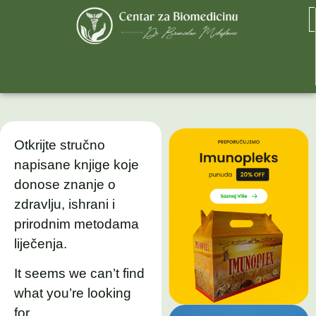
Otkrijte stručno
napisane knjige koje
donose znanje o
zdravlju, ishrani i
prirodnim metodama
liječenja.
It seems we can’t find
what you’re looking
for.