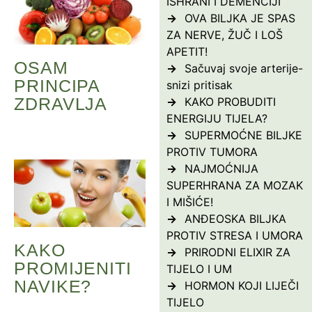
ISHRANI I DEMENCIJI
OVA BILJKA JE SPAS
ZA NERVE, ŽUČ I LOŠ
APETIT!
OSAM
Sačuvaj svoje arterije-
PRINCIPA
snizi pritisak
ZDRAVLJA
KAKO PROBUDITI
ENERGIJU TIJELA?
SUPERMOĆNE BILJKE
PROTIV TUMORA
NAJMOĆNIJA
SUPERHRANA ZA MOZAK
I MIŠIĆE!
ANĐEOSKA BILJKA
PROTIV STRESA I UMORA
KAKO
PRIRODNI ELIXIR ZA
PROMIJENITI
TIJELO I UM
NAVIKE?
HORMON KOJI LIJEČI
TIJELO