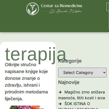
terapija
Kategorije
Otkrijte stručno
napisane knjige koje
donose znanje o
Najnovije
zdravlju, ishrani i
prirodnim metodama
Magično zrno snižava
masnoće, štiti kosti i srce
liječenja.
ŠOK ISTINA O