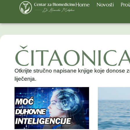
Home
Novosti
Proi
ČITAONIC
Otkrijte stručno napisane knjige koje donose z
liječenja.