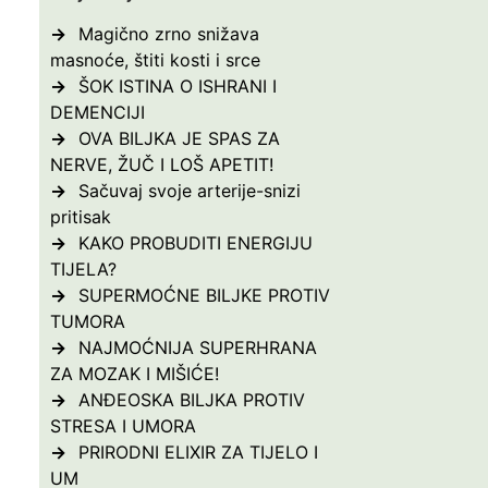
Magično zrno snižava
masnoće, štiti kosti i srce
ŠOK ISTINA O ISHRANI I
DEMENCIJI
OVA BILJKA JE SPAS ZA
NERVE, ŽUČ I LOŠ APETIT!
Sačuvaj svoje arterije-snizi
pritisak
KAKO PROBUDITI ENERGIJU
TIJELA?
SUPERMOĆNE BILJKE PROTIV
TUMORA
NAJMOĆNIJA SUPERHRANA
ZA MOZAK I MIŠIĆE!
ANĐEOSKA BILJKA PROTIV
STRESA I UMORA
PRIRODNI ELIXIR ZA TIJELO I
UM