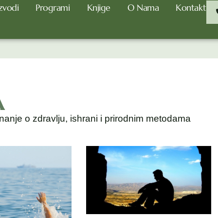
zvodi
Programi
Knjige
O Nama
Kontakt
A
nanje o zdravlju, ishrani i prirodnim metodama