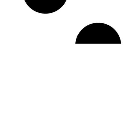
OST
PRIHVATANJE –
EVANJA
IZUZETNA OSOBINA