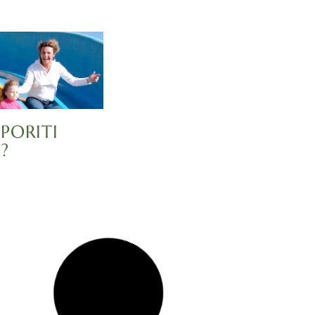
PORITI
?
KAKO POVEĆATI
INTELIGENCIJU KOD
DJECE