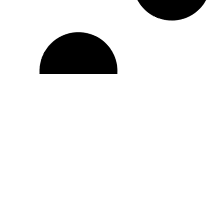
UMJETN
DA LI ŽELITE
RAZUMIJ
POTPUNU ISTINU O
LJUDI
VAMA?